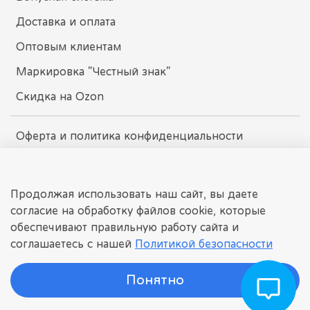
Доставка и оплата
Оптовым клиентам
Маркировка "Честный знак"
Скидка на Ozon
Оферта и политика конфиденциальности
Пользовательское соглашение
Условия обмена и возврата
Продолжая использовать наш сайт, вы даете
согласие на обработку файлов cookie, которые
обеспечивают правильную работу сайта и
dissomarket.ru
соглашаетесь с нашей
Политикой безопасности
© 2025 Любое использование контента без письменного
разрешения запрещено
Понятно
©
ДИССОМАРКЕТ
Интернет-магазин детских игрушек.