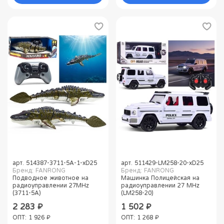
арт.
514387-3711-5A-1-хD25
арт.
511429-LM258-20-хD25
Бренд: FANRONG
Бренд: FANRONG
Подводное животное на
Машинка Полицейская на
радиоуправлении 27MHz
радиоуправлении 27 MHz
(3711-5A)
(LM258-20)
2 283 ₽
1 502 ₽
ОПТ: 1 926 ₽
ОПТ: 1 268 ₽