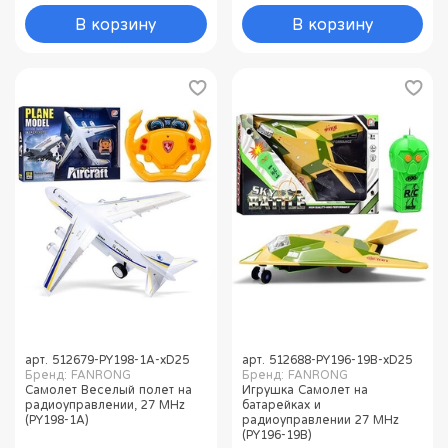
В корзину
В корзину
арт.
512679-PY198-1A-хD25
арт.
512688-PY196-19B-хD25
Бренд: FANRONG
Бренд: FANRONG
Самолет Веселый полет на
Игрушка Самолет на
радиоуправлении, 27 MHz
батарейках и
(PY198-1A)
радиоуправлении 27 MHz
(PY196-19B)