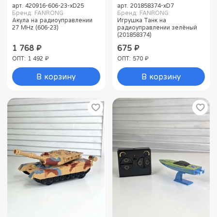
арт.
420916-606-23-xD25
арт.
201858374-xD7
Бренд: FANRONG
Бренд: FANRONG
Акула на радиоуправлении
Игрушка Танк на
27 MHz (606-23)
радиоуправлении зелёный
(201858374)
1 768 ₽
675 ₽
ОПТ: 1 492 ₽
ОПТ: 570 ₽
В корзину
В корзину