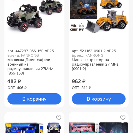
арт.
447287-866-15B-xD25
арт.
521162-0901-2-xD25
Бренд: FANRONG
Бренд: FANRONG
Машинка Джип-сафари
Машинка трактор на
военный на
радиоуправлении 27 MHz
радиоуправлении 27MHz
(0901-2)
(866-15B)
482 ₽
962 ₽
ОПТ: 406 ₽
ОПТ: 811 ₽
В корзину
В корзину