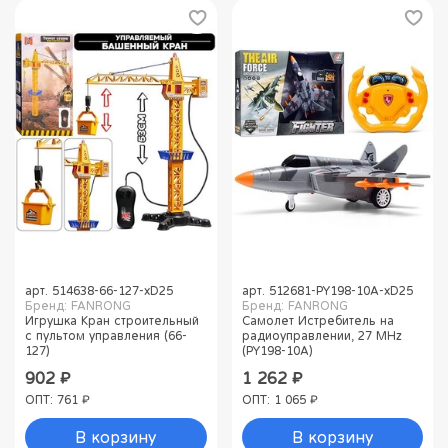
арт.
514638-66-127-хD25
арт.
512681-PY198-10A-хD25
Бренд: FANRONG
Бренд: FANRONG
Игрушка Кран строительный
Самолет Истребитель на
с пультом управления (66-
радиоуправлении, 27 MHz
127)
(PY198-10A)
902 ₽
1 262 ₽
ОПТ: 761 ₽
ОПТ: 1 065 ₽
В корзину
В корзину