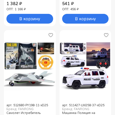
1 382 ₽
541 ₽
ОПТ: 1 166 ₽
ОПТ: 456 ₽
В корзину
В корзину
арт.
512680-PY198-11-хD25
арт.
511427-LM258-37-хD25
Бренд: FANRONG
Бренд: FANRONG
Самолет Истребитель
Машинка Полиция на