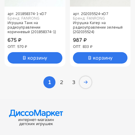
арт.
201858374-1-xD7
арт.
202035524-xD7
Бренд: FANRONG
Бренд: FANRONG
Игрушка Танк на
Игрушка Катер на
радиоуправлении
радиоуправлении зеленый
коричневый (201858374-1)
(202035524)
675 ₽
987 ₽
ОПТ: 570 ₽
ОПТ: 833 ₽
В корзину
В корзину
1
2
3