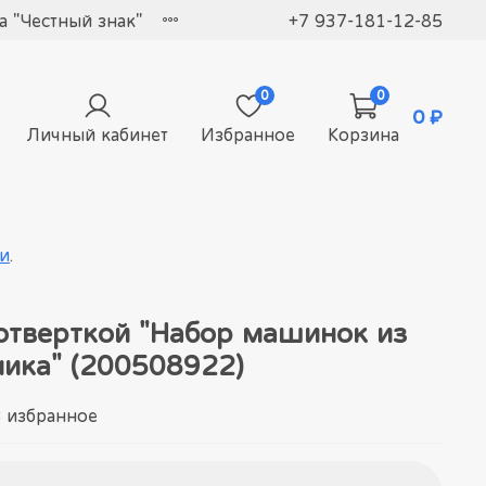
 "Честный знак"
+7 937-181-12-85
0
0
0 ₽
Личный кабинет
Избранное
Корзина
и
.
 отверткой "Набор машинок из
ника" (200508922)
 избранное