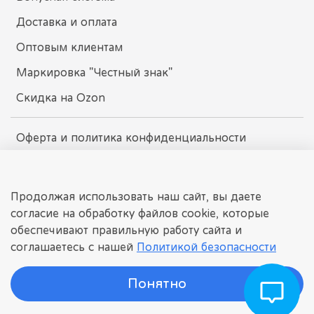
Доставка и оплата
Оптовым клиентам
Маркировка "Честный знак"
Скидка на Ozon
Оферта и политика конфиденциальности
Пользовательское соглашение
Условия обмена и возврата
Продолжая использовать наш сайт, вы даете
согласие на обработку файлов cookie, которые
обеспечивают правильную работу сайта и
dissomarket.ru
соглашаетесь с нашей
Политикой безопасности
© 2025 Любое использование контента без письменного
разрешения запрещено
Понятно
©
ДИССОМАРКЕТ
Интернет-магазин детских игрушек.