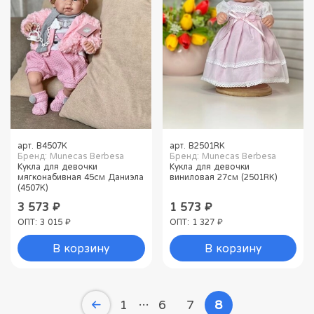
арт.
B4507K
арт.
B2501RK
Бренд: Munecas Berbesa
Бренд: Munecas Berbesa
Кукла для девочки
Кукла для девочки
мягконабивная 45см Даниэла
виниловая 27см (2501RK)
(4507K)
3 573 ₽
1 573 ₽
ОПТ: 3 015 ₽
ОПТ: 1 327 ₽
В корзину
В корзину
1
6
7
8
…