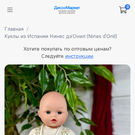
0
Главная
Куклы из Испании Нинес дэ’Онил (Nines d'Onil)
Хотите покупать по оптовым ценам?
Следуйте
инструкции
.