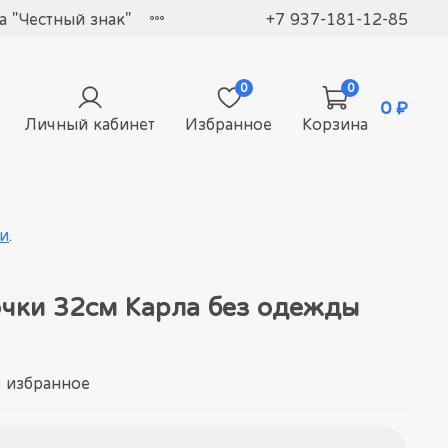
 "Честный знак"
+7 937-181-12-85
0
0
0 ₽
Личный кабинет
Избранное
Корзина
и
.
очки 32см Карла без одежды
 избранное