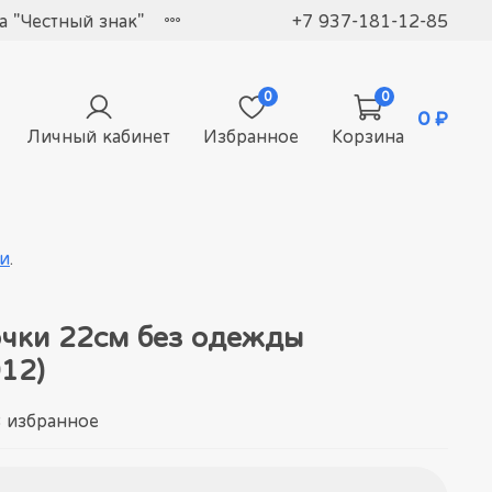
 "Честный знак"
+7 937-181-12-85
0
0
0 ₽
Личный кабинет
Избранное
Корзина
и
.
очки 22см без одежды
12)
 избранное