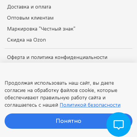
Доставка и оплата
Оптовым клиентам
Маркировка "Честный знак"
Скидка на Ozon
Оферта и политика конфиденциальности
Пользовательское соглашение
Условия обмена и возврата
Продолжая использовать наш сайт, вы даете
согласие на обработку файлов cookie, которые
обеспечивают правильную работу сайта и
dissomarket.ru
соглашаетесь с нашей
Политикой безопасности
© 2025 Любое использование контента без письменного
разрешения запрещено
Понятно
©
ДИССОМАРКЕТ
Интернет-магазин детских игрушек.