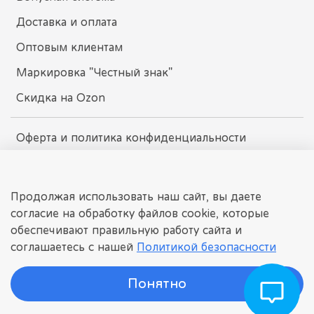
Доставка и оплата
Оптовым клиентам
Маркировка "Честный знак"
Скидка на Ozon
Оферта и политика конфиденциальности
Пользовательское соглашение
Условия обмена и возврата
Продолжая использовать наш сайт, вы даете
согласие на обработку файлов cookie, которые
обеспечивают правильную работу сайта и
dissomarket.ru
соглашаетесь с нашей
Политикой безопасности
© 2025 Любое использование контента без письменного
разрешения запрещено
Понятно
©
ДИССОМАРКЕТ
Интернет-магазин детских игрушек.