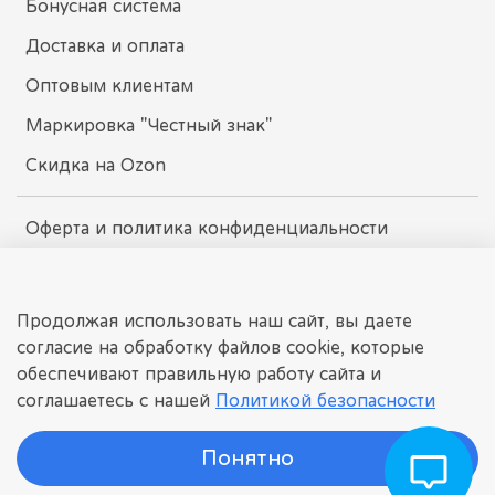
Бонусная система
Доставка и оплата
Оптовым клиентам
Маркировка "Честный знак"
Скидка на Ozon
Оферта и политика конфиденциальности
Пользовательское соглашение
Условия обмена и возврата
Продолжая использовать наш сайт, вы даете
согласие на обработку файлов cookie, которые
обеспечивают правильную работу сайта и
dissomarket.ru
соглашаетесь с нашей
Политикой безопасности
© 2025 Любое использование контента без письменного
разрешения запрещено
Понятно
©
ДИССОМАРКЕТ
Интернет-магазин детских игрушек.