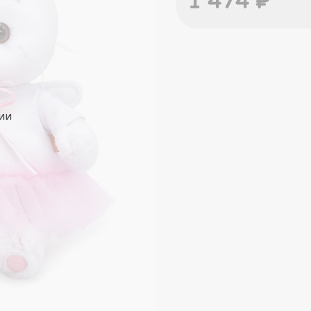
1 474 ₽
ии