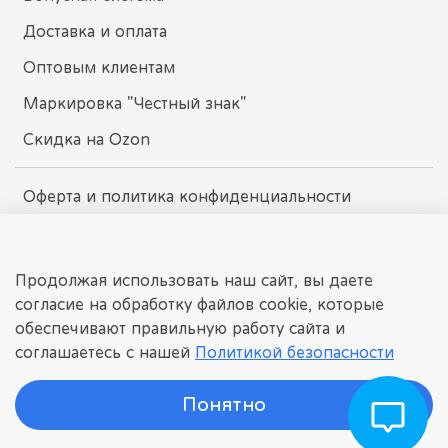
Доставка и оплата
Оптовым клиентам
Маркировка "Честный знак"
Скидка на Ozon
Оферта и политика конфиденциальности
Пользовательское соглашение
Условия обмена и возврата
Продолжая использовать наш сайт, вы даете
согласие на обработку файлов cookie, которые
обеспечивают правильную работу сайта и
dissomarket.ru
соглашаетесь с нашей
Политикой безопасности
© 2025 Любое использование контента без письменного
разрешения запрещено
Понятно
©
ДИССОМАРКЕТ
Интернет-магазин детских игрушек.