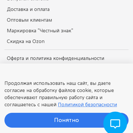
Доставка и оплата
Оптовым клиентам
Маркировка "Честный знак"
Скидка на Ozon
Оферта и политика конфиденциальности
Пользовательское соглашение
Условия обмена и возврата
Продолжая использовать наш сайт, вы даете
согласие на обработку файлов cookie, которые
обеспечивают правильную работу сайта и
dissomarket.ru
соглашаетесь с нашей
Политикой безопасности
© 2025 Любое использование контента без письменного
разрешения запрещено
Понятно
©
ДИССОМАРКЕТ
Интернет-магазин детских игрушек.