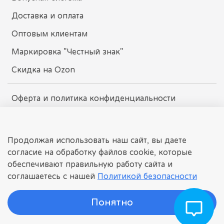
Доставка и оплата
Оптовым клиентам
Маркировка "Честный знак"
Скидка на Ozon
Оферта и политика конфиденциальности
Пользовательское соглашение
Условия обмена и возврата
Продолжая использовать наш сайт, вы даете
согласие на обработку файлов cookie, которые
обеспечивают правильную работу сайта и
dissomarket.ru
соглашаетесь с нашей
Политикой безопасности
© 2025 Любое использование контента без письменного
разрешения запрещено
Понятно
©
ДИССОМАРКЕТ
Интернет-магазин детских игрушек.