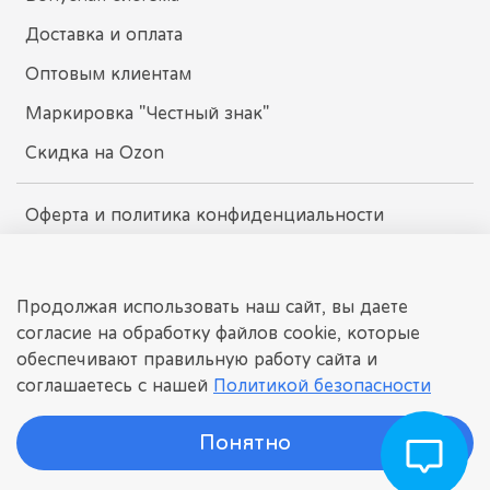
Доставка и оплата
Оптовым клиентам
Маркировка "Честный знак"
Скидка на Ozon
Оферта и политика конфиденциальности
Пользовательское соглашение
Условия обмена и возврата
Продолжая использовать наш сайт, вы даете
согласие на обработку файлов cookie, которые
обеспечивают правильную работу сайта и
dissomarket.ru
соглашаетесь с нашей
Политикой безопасности
© 2025 Любое использование контента без письменного
разрешения запрещено
Понятно
©
ДИССОМАРКЕТ
Интернет-магазин детских игрушек.