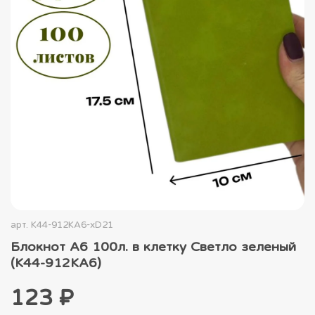
арт.
К44-912КА6-xD21
Блокнот А6 100л. в клетку Светло зеленый
(К44-912КА6)
123 ₽