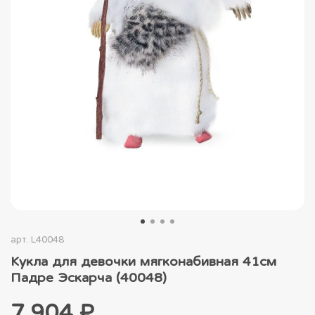
арт.
L40048
Кукла для девочки мягконабивная 41см
Падре Эскарча (40048)
7 904 ₽