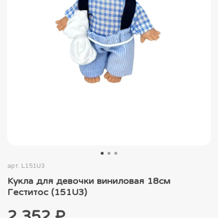
арт.
L151U3
Кукла для девочки виниловая 18см
Геститос (151U3)
2 352 ₽