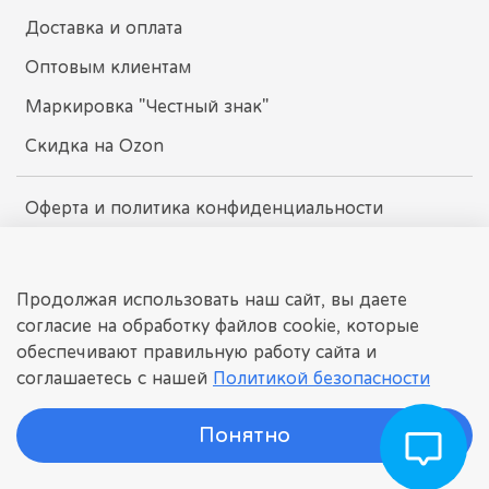
Доставка и оплата
Оптовым клиентам
Маркировка "Честный знак"
Скидка на Ozon
Оферта и политика конфиденциальности
Пользовательское соглашение
Условия обмена и возврата
Продолжая использовать наш сайт, вы даете
согласие на обработку файлов cookie, которые
обеспечивают правильную работу сайта и
dissomarket.ru
соглашаетесь с нашей
Политикой безопасности
© 2025 Любое использование контента без письменного
разрешения запрещено
Понятно
©
ДИССОМАРКЕТ
Интернет-магазин детских игрушек.