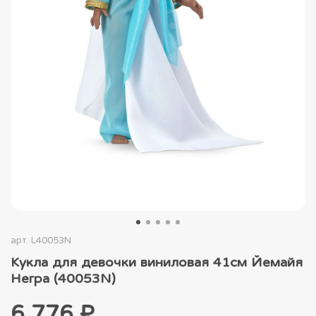
арт.
L40053N
Кукла для девочки виниловая 41см Йемайя
Негра (40053N)
6 776 ₽