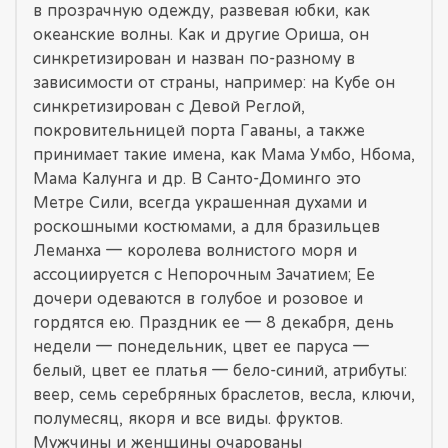
в прозрачную одежду, развевая юбки, как
океанские волны. Как и другие Ориша, он
синкретизирован и назван по-разному в
зависимости от страны, например: на Кубе он
синкретизирован с Девой Реглой,
покровительницей порта Гаваны, а также
принимает такие имена, как Мама Умбо, Нбома,
Мама Калунга и др. В Санто-Доминго это
Метре Сили, всегда украшенная духами и
роскошными костюмами, а для бразильцев
Леманха — королева волнистого моря и
ассоциируется с Непорочным Зачатием; Ее
дочери одеваются в голубое и розовое и
гордятся ею. Праздник ее — 8 декабря, день
недели — понедельник, цвет ее паруса —
белый, цвет ее платья — бело-синий, атрибуты:
веер, семь серебряных браслетов, весла, ключи,
полумесяц, якоря и все виды. фруктов.
Мужчины и женщины очарованы